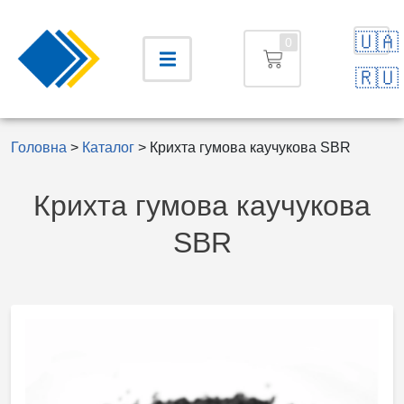
🇺🇦
0
🇷🇺
Головна
>
Каталог
> Крихта гумова каучукова SBR
Крихта гумова каучукова
SBR